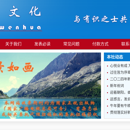
关于我们
发表必读
常见问题
付款方式
联系
本社动态
心悦业有成 
过往皆为序章
二〇二四年
新年祝词
迎着朝阳，
这感言，发
牛年要有牛
贯彻落实好