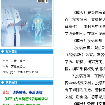
《成长》是经国家
点、探索研究、立德树
育稿件）。本刊系中国
文收录期刊。在本刊发
《成长》投稿须知
1.投稿要求：观点
版权信息
（3版起发）为宜。署
主管：万仕出版社
学历、职称、研究方向、
主办：万仕出版社
投。编辑部有权对录用
国标刊号：ISSN 2424-9106
2.投稿方法：在网
联系我们
传word格式文档。投
看不到则为失败。请检查
告知：
请先投稿，审后通知！
文档）后重投。初审录
（以下Q为审稿通过后与编辑
对
《成长》杂志【文