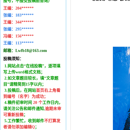
接号，不接受投稿前咨询）
王编：
204******
张编：183******
王编：
344******
张编：295******
冯编：
156******
王编：
113******
邮箱：
Lwfb18@163.com
投稿须知：
1.网站点击“在线投稿”，逐项填
写上传word格式文档；
2.如文章题目较长，填“文章题
目”请精简到15字以内；
3.投稿后，在网站
首页右上角看
到编号（名字）为成功
；
4.稿件
初审时间
20
个
工作日内
，
请关注公告和邮件通知,
逾期未审
可重新投稿
；
5.工作繁忙，收到邮件
不打算发
者请勿添加编辑Q
；