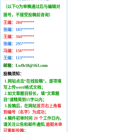
（以下Q为审稿通过后与编辑
对
接号，不接受投稿前咨询）
王编：
204******
张编：183******
王编：
344******
张编：295******
冯编：
156******
王编：
113******
邮箱：
Lwfb18@163.com
投稿须知：
1.网站点击“在线投稿”，逐项填
写上传word格式文档；
2.如文章题目较长，填“文章题
目”请精简到15字以内；
3.投稿后，在网站
首页右上角看
到编号（名字）为成功
；
4.稿件
初审时间
20
个
工作日内
，
请关注公告和邮件通知,
逾期未审
可重新投稿
；