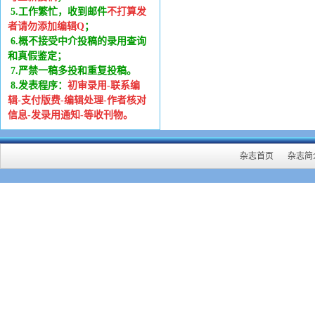
5.工作繁忙，收到邮件
不打算发
者请勿添加编辑Q
；
6
.
概不接受中介投稿的录用查询
和真假鉴定；
7.严禁一稿多投和重复投稿。
8.发表程序：
初审录用-联系编
辑-支付版费-编辑处理-作者核对
信息-发录用通知-等收刊物。
杂志首页
杂志简