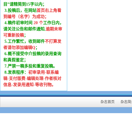
目”请精简到15字以内；
3.投稿后，在网站
首页右上角看
到编号（名字）为成功
；
4.稿件
初审时间
20
个
工作日内
，
请关注公告和邮件通知,
逾期未审
可重新投稿
；
5.工作繁忙，收到邮件
不打算发
者请勿添加编辑Q
；
6
.
概不接受中介投稿的录用查询
和真假鉴定；
7.严禁一稿多投和重复投稿。
8.发表程序：
初审录用-联系编
辑-支付版费-编辑处理-作者核对
信息-发录用通知-等收刊物。
杂志首页
杂志简