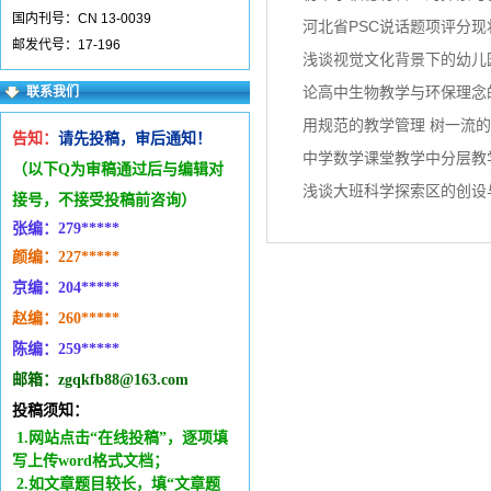
国内刊号：CN 13-0039
河北省PSC说话题项评分现
邮发代号：17-196
浅谈视觉文化背景下的幼儿
论高中生物教学与环保理念
联系我们
用规范的教学管理 树一流的
告知：
请先投稿，审后通知！
中学数学课堂教学中分层教
（以下Q为审稿通过后与编辑
对
浅谈大班科学探索区的创设
接号，不接受投稿前咨询）
张编：279*****
颜编：227*****
京编：204*****
赵编：260*****
陈编：259*****
邮箱：zgqkfb88@163.com
投稿须知：
1.网站点击“在线投稿”，逐项填
写上传word格式文档；
2.如文章题目较长，填“文章题