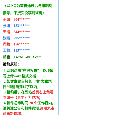
（以下Q为审稿通过后与编辑
对
接号，不接受投稿前咨询）
王编：
204******
张编：183******
王编：
344******
张编：295******
冯编：
156******
王编：
113******
邮箱：
Lwfb18@163.com
投稿须知：
1.网站点击“在线投稿”，逐项填
写上传word格式文档；
2.如文章题目较长，填“文章题
目”请精简到15字以内；
3.投稿后，在网站
首页右上角看
到编号（名字）为成功
；
4.稿件
初审时间
20
个
工作日内
，
请关注公告和邮件通知,
逾期未审
可重新投稿
；