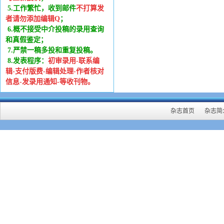
5.工作繁忙，收到邮件
不打算发
者请勿添加编辑Q
；
6
.
概不接受中介投稿的录用查询
和真假鉴定；
7.严禁一稿多投和重复投稿。
8.发表程序：
初审录用-联系编
辑-支付版费-编辑处理-作者核对
信息-发录用通知-等收刊物。
杂志首页
杂志简