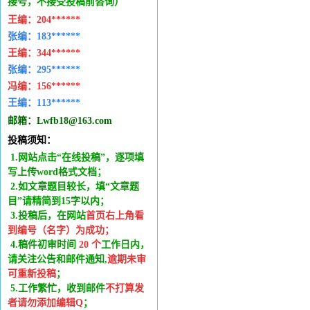
接号，不接受投稿前咨询）
王编：
204******
张编：183******
王编：
344******
张编：295******
冯编：
156******
王编：
113******
邮箱：
Lwfb18@163.com
投稿须知：
1.网站点击“在线投稿”，逐项填
写上传word格式文档；
2.如文章题目较长，填“文章题
目”请精简到15字以内；
3.投稿后，在网站
首页右上角看
到编号（名字）为成功
；
4.稿件
初审时间
20
个
工作日内
，
请关注公告和邮件通知,
逾期未审
可重新投稿
；
5.工作繁忙，收到邮件
不打算发
者请勿添加编辑Q
；