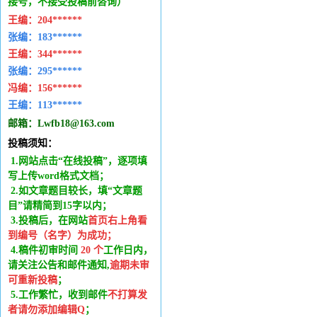
接号，不接受投稿前咨询）
王编：
204******
张编：183******
王编：
344******
张编：295******
冯编：
156******
王编：
113******
邮箱：
Lwfb18@163.com
投稿须知：
1.网站点击“在线投稿”，逐项填
写上传word格式文档；
2.如文章题目较长，填“文章题
目”请精简到15字以内；
3.投稿后，在网站
首页右上角看
到编号（名字）为成功
；
4.稿件
初审时间
20
个
工作日内
，
请关注公告和邮件通知,
逾期未审
可重新投稿
；
5.工作繁忙，收到邮件
不打算发
者请勿添加编辑Q
；