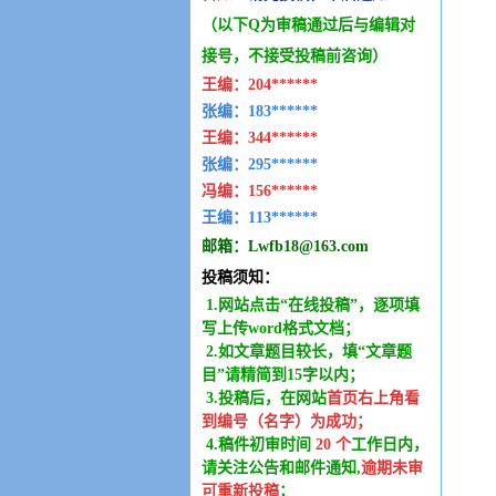
（以下Q为审稿通过后与编辑
对
接号，不接受投稿前咨询）
王编：
204******
张编：183******
王编：
344******
张编：295******
冯编：
156******
王编：
113******
邮箱：
Lwfb18@163.com
投稿须知：
1.网站点击“在线投稿”，逐项填
写上传word格式文档；
2.如文章题目较长，填“文章题
目”请精简到15字以内；
3.投稿后，在网站
首页右上角看
到编号（名字）为成功
；
4.稿件
初审时间
20
个
工作日内
，
请关注公告和邮件通知,
逾期未审
可重新投稿
；