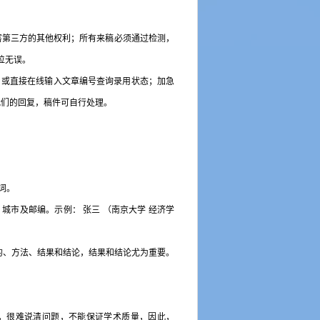
害第三方的其他权利；所有来稿必须通过检测，
位无误。
，或直接在线输入文章编号查询录用状态；加急
我们的回复，稿件可自行处理。
词。
市及邮编。示例： 张三 （南京大学 经济学
的、方法、结果和结论，结果和结论尤为重要。
，很难说清问题，不能保证学术质量，因此，