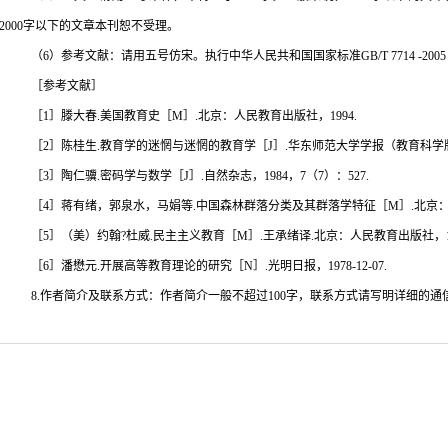
2000
字以下的文章本刊恕不受理。
（
6
）参考文献：请用五号仿宋。执行中华人民共和国国家标准
GB/T 7714 -2005
［参考文献］
［
1
］滕大春
.
美国教育史［
M
］
.
北京：人民教育出版社，
1994.
［
2
］陈桂生
.
教育学的迷惘与迷惘的教育学［
J
］
.
华东师范大学学报（教育科学
［
3
］陶仁骥
.
密码学与数学［
J
］
.
自然杂志，
1984
，
7
（
7
）：
527.
［
4
］蒋有绪，郭泉水，马娟等
.
中国森林群落分类及其群落学特征［
M
］
.
北京
［
5
］（美）约翰
?
杜威
.
民主主义教育［
M
］
.
王承绪译
.
北京：人民教育出版社，
［
6
］潘懋元
.
开展高等教育理论的研究［
N
］
.
光明日报，
1978-12-07.
8.作者简介及联系方式：作者简介一般不超过
100
字，联系方式请写明详细的通