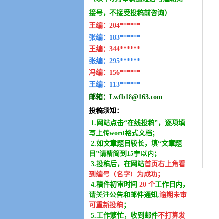
接号，不接受投稿前咨询）
王编：
204******
张编：183******
王编：
344******
张编：295******
冯编：
156******
王编：
113******
邮箱：
Lwfb18@163.com
投稿须知：
1.网站点击“在线投稿”，逐项填
写上传word格式文档；
2.如文章题目较长，填“文章题
目”请精简到15字以内；
3.投稿后，在网站
首页右上角看
到编号（名字）为成功
；
4.稿件
初审时间
20
个
工作日内
，
请关注公告和邮件通知,
逾期未审
可重新投稿
；
5.工作繁忙，收到邮件
不打算发