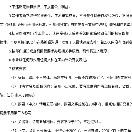
2.不违反宪法和法律，不损害公共利益。
3.是作者独立取得的原创性、学术研究成果，不侵犯任何著作权和版权，不损
文字复制比必须低于用稿标准，引用部分文字的要在参考文献中注明；署名和作者单
4.初审周期为
1-3
个工作日，请在投稿
3
天后查看您的邮箱收阅我们的初审回复
稿件，可以直接加
QQ
与在线编辑沟通，以便于以最快速度安排；若
20
天内没有收到
5.按邮件通知或查稿回复要求办理相关手续后，稿件将进入程序；
6.未曾以任何形式用任何文种在国内外公开发表过。
7.格式要求：
（
1
）标题：请用小三黑体，标题应鲜明，一般不超过
20
个字，不使用外文缩写
（
2
）作者姓名及单位信息：请用小四楷体，要有准确的作者单位名称、省份、城
院，江苏 南京
210093
）
（
3
）摘要（中文）请用五号楷体，摘要文字控制在
250
字内，重点包括研究目
摘要须用第三人称写
（
4
）关键词：请用五号楷体，要求不少于
3
个，不超过
5
个。
（
5
）正文：请用五号宋体，不得少于
2000
字。一般来说，
2000
字以下的文章