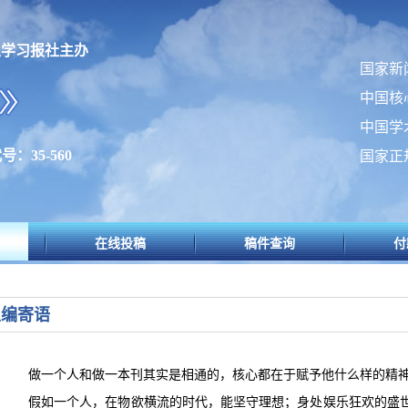
生学习报社主办
国家新
中国核
中国学
号：35-560
国家正
在线投稿
稿件查询
付
主编寄语
做一个人和做一本刊其实是相通的，核心都在于赋予他什么样的精
假如一个人，在物欲横流的时代，能坚守理想；身处娱乐狂欢的盛