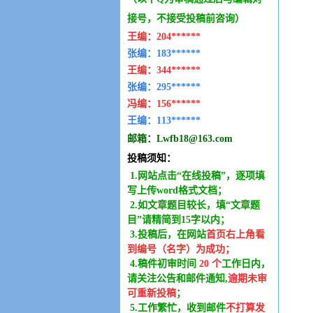
接号，不接受投稿前咨询）
王编：
204******
张编：183******
王编：
344******
张编：295******
冯编：
156******
王编：
113******
邮箱：
Lwfb18@163.com
投稿须知：
1.网站点击“在线投稿”，逐项填
写上传word格式文档；
2.如文章题目较长，填“文章题
目”请精简到15字以内；
3.投稿后，在网站
首页右上角看
到编号（名字）为成功
；
4.稿件
初审时间
20
个
工作日内
，
请关注公告和邮件通知,
逾期未审
可重新投稿
；
5.工作繁忙，收到邮件
不打算发