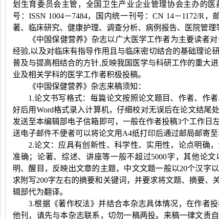
划生育委员会主管，
全国卫生产业企业管理协会主办的医
号：
ISSN 1004
－
7484
，国内统一刊号：
CN 14
－
1172/R
，
著、临床研究、健康护理、调查分析、病例报告、医院管理
《中国保健营养》杂志以广大医学工作者为主要读者对
经验
,
以及对临床有指导作用且与临床密切结合的基础理论
普及与提高相结合的方针
,
反映我国医学与科研工作的重大进
业及相关学科的医学工作者积极投稿。
《中国保健营养》杂志来稿须知：
1.论文书写格式：每篇论文按照论文题目、作者、作
好后用
Word
格式录入计算机，仔细校对无误后在论文结尾
发送至本编辑部电子信箱即可，一般在作者投稿
3
个工作日
送电子邮件不便者可以将论文用
A4
纸打印后通过邮局邮寄至
2.论文：应具有创新性、科学性、实用性，论点明确
准确；论著、综述、讲座等一般不超过
5000
字，其他论文
明、醒目，反映出文章的主题，中文文题一般以
20
个汉字以
求附写
200
字左右的摘要和关键词，并要求将文题、摘要、
辑部代为翻译。
3.根据《著作权法》并结合本杂志具体情况，在作者
他刊，请先与本杂志联系，切勿一稿两投。来稿一律文责