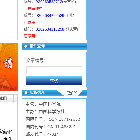
编号：
D20268583712
(秦方萍)
正在审核中
编号：
D202684224529
(王能)
已录用
编号：
D202684213258
(赵志芳)
已录用
编号：
D2026842044
(杨灿霞)
稿件查询
已录用
编号：
D20268418750
(伏云云)
文章编号：
已录用
编号：
D202684112145
(杨雨桐)
已录用
编号：
D20268495146
(魏凤芝)
已录用
版权信息
编号：
D20268323556
(李小洁)
我们
主管：中国科学院
已录用
主办：中国科学报社
国际刊号：ISSN 1671-2633
国内刊号：CN 11-4682/Z
家级科
邮发代号：4-314
时尚生