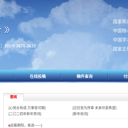
办
国家新
中国核
中国学
SSN 1671-2633
国家正
在线投稿
稿件查询
付
要闻
[心悦业有成 万事皆可期]
[过往皆为序章 未来尽是希望]
[二〇二四年新年贺词]
[新年祝词]
[迎着朝阳，奋进——
]