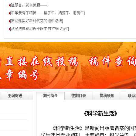
[这感言，发自肺腑——
]
[牛年要有牛精神——孺子牛、拓荒牛、老黄牛
]
[贯彻落实好新时代党的组织路线
]
[从民法典观习近平眼中的“中国之治”
]
主编寄语
期刊简介
往期目录
投稿须知
联系
《科学新生活》
《科学新生活》是新闻出版署备案的国
学生活类专业期刊。主要栏目：科学前沿、