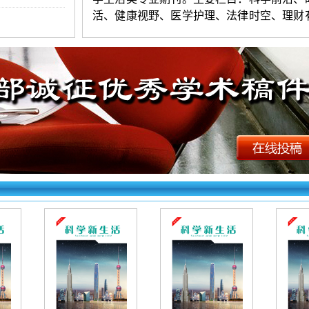
活、健康视野、医学护理、法律时空、理财
都市心情、荧屏内外、教育教学、书海拾贝
刊文章由龙源网全文收录。
《科学新生活》投稿须知：
1.投稿要求：观点新颖，层次清楚，
练。字数以3000-8000字符（两
版起发）为
名一般不超过
3人。第一作者附简介（性别
年月、民族、籍贯、学历、职称、研究方向
来稿保证无抄袭，严禁一稿多投。编辑有权
稿件进行适当编删。
2.投稿方法：网站首页点击“在线投稿”
填写（作者姓名只填第一作者），上传word
档。投好在右上角查询，看到名字和编号为
看不到则为失败（注意：长题目填写时精简到
字以内）。初审录用稿件，加对接编辑Q时
写第一作者姓名（以便查找）。
《科学新生活》杂志【文章快速发表】
址如下：