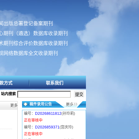
闻出版总署登记备案期刊
心期刊（遴选）数据库收录期刊
术期刊综合评价数据库收录期刊
规网络数据库全文收录期刊
款方式
联系我们
站内搜索
稿件录用公告
更多>>
编号：
D20268611812
(孙玲莉)
正在审核中
编号：
D2026859371
(宫庆玲)
正在审核中