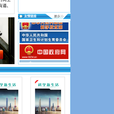
有道、
等。本
友情链接
语言简
宜。署
、出生
等）。
对录用
，逐项
格式文
成功；
15个
，验证
投稿网