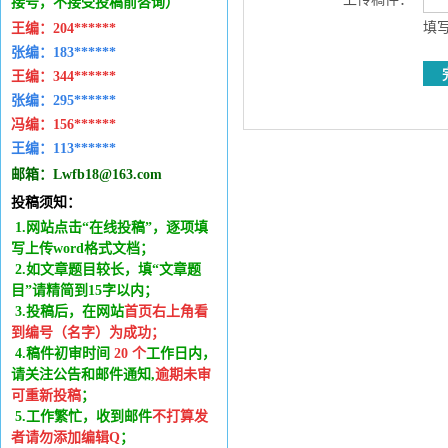
接号，不接受投稿前咨询）
填写
王编：
204******
张编：183******
王编：
344******
张编：295******
冯编：
156******
王编：
113******
邮箱：
Lwfb18@163.com
投稿须知：
1.网站点击“在线投稿”，逐项填
写上传word格式文档；
2.如文章题目较长，填“文章题
目”请精简到15字以内；
3.投稿后，在网站
首页右上角看
到编号（名字）为成功
；
4.稿件
初审时间
20
个
工作日内
，
请关注公告和邮件通知,
逾期未审
可重新投稿
；
5.工作繁忙，收到邮件
不打算发
者请勿添加编辑Q
；