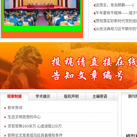
[这感言，发自肺腑——
]
[牛年要有牛精神——孺子
[贯彻落实好新时代党的组
[从民法典观习近平眼中的“
规章制度
学术展示
版权声明
主编寄语
期刊
新年贺词
生态文明思想的中心
贪官受贿160余万 心虚退赃220万
职称论文发表成功应具备哪些条件
模型