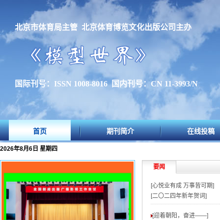
北京市体育局主管 北京体育博览文化出版公司主办
国际刊号：ISSN 1008-8016 国内刊号：CN 11-3993/N
首页
期刊简介
在线投稿
2026年8月6日 星期四
要闻
[心悦业有成 万事皆可期]
[二〇二四年新年贺词]
[迎着朝阳，奋进——
]