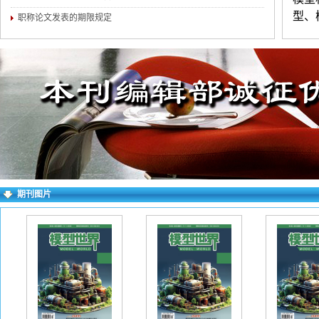
型、
职称论文发表的期限规定
建筑
术期
录期
论文
聘中
晰，
（4
附简
期刊图片
历、
话）
多投
（不
要求
wo