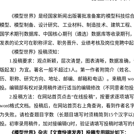
《模型世界》是经国家新闻出版署批准备案的模型科技综
模型、模型制备、设计研究、工业材料、制造技术、建筑工程
国学术期刊数据库、中国核心期刊（遴选）数据库等收录期刊
发表的论文可在职称评定、职务晋升、业绩考核及岗位竞聘中起
《模型世界》投稿须知：
1.投稿要求：观点新颖，层次清楚，图表清晰，数据准确，语言简
版
起发）为宜。署名一般不超过
3人。第一作者附简介（姓名
历、职称、研究方向、地址、邮编、邮箱和电话）。来稿用 wo
投。编辑部有权对录用稿件进行适当的编辑修改（不同意者勿投
2.
投稿方法：在网站首页点击
“在线投稿”，按要求逐项填
word格式文档。投稿后，在网站首页右上角查询，看到作者名
为失败。请检查题目字数（长题目填写时须精简到15个汉字以内
投。初审录用稿件，加对接编辑Q时，验证请填写投稿时填写的
《模型世界》杂志【文章快速发表】投稿专用网址如下：