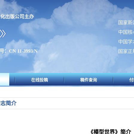
文化出版公司主办
国家新
中国核
中国学
：CN 11-3993/N
国家正
在线投稿
稿件查询
付
杂志简介
《模型世界》简介