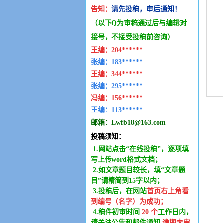
告知：
请先投稿，审后通知！
（以下Q为审稿通过后与编辑
对
接号，不接受投稿前咨询）
王编：
204******
张编：183******
王编：
344******
张编：295******
冯编：
156******
王编：
113******
邮箱：
Lwfb18@163.com
投稿须知：
1.网站点击“在线投稿”，逐项填
写上传word格式文档；
2.如文章题目较长，填“文章题
目”请精简到15字以内；
3.投稿后，在网站
首页右上角看
到编号（名字）为成功
；
4.稿件
初审时间
20
个
工作日内
，
请关注公告和邮件通知,
逾期未审